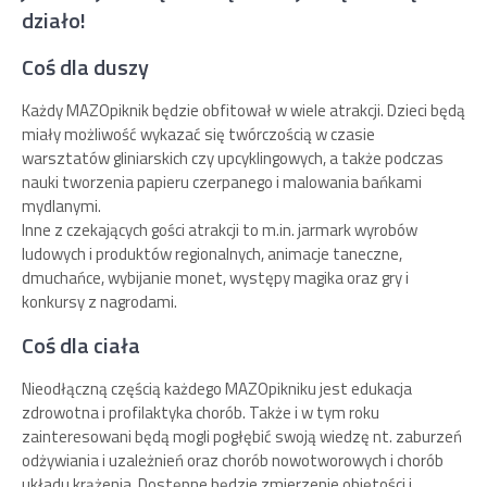
działo!
Coś dla duszy
Każdy MAZOpiknik będzie obfitował w wiele atrakcji. Dzieci będą
miały możliwość wykazać się twórczością w czasie
warsztatów gliniarskich czy upcyklingowych, a także podczas
nauki tworzenia papieru czerpanego i malowania bańkami
mydlanymi.
Inne z czekających gości atrakcji to m.in. jarmark wyrobów
ludowych i produktów regionalnych, animacje taneczne,
dmuchańce, wybijanie monet, występy magika oraz gry i
konkursy z nagrodami.
Coś dla ciała
Nieodłączną częścią każdego MAZOpikniku jest edukacja
zdrowotna i profilaktyka chorób. Także i w tym roku
zainteresowani będą mogli pogłębić swoją wiedzę nt. zaburzeń
odżywiania i uzależnień oraz chorób nowotworowych i chorób
układu krążenia. Dostępne będzie zmierzenie objętości i