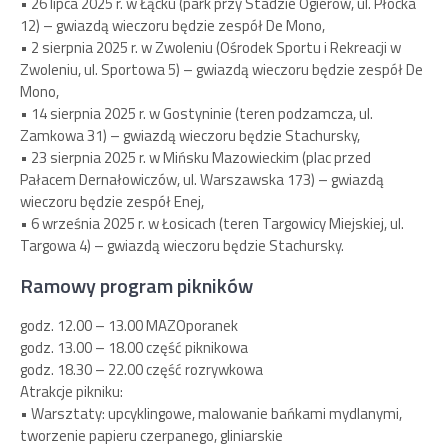
• 26 lipca 2025 r. w Łącku (park przy Stadzie Ogierów, ul. Płocka
12) – gwiazdą wieczoru będzie zespół De Mono,
• 2 sierpnia 2025 r. w Zwoleniu (Ośrodek Sportu i Rekreacji w
Zwoleniu, ul. Sportowa 5) – gwiazdą wieczoru będzie zespół De
Mono,
• 14 sierpnia 2025 r. w Gostyninie (teren podzamcza, ul.
Zamkowa 31) – gwiazdą wieczoru będzie Stachursky,
• 23 sierpnia 2025 r. w Mińsku Mazowieckim (plac przed
Pałacem Dernałowiczów, ul. Warszawska 173) – gwiazdą
wieczoru będzie zespół Enej,
• 6 września 2025 r. w Łosicach (teren Targowicy Miejskiej, ul.
Targowa 4) – gwiazdą wieczoru będzie Stachursky.
Ramowy program pikników
godz. 12.00 – 13.00 MAZOporanek
godz. 13.00 – 18.00 część piknikowa
godz. 18.30 – 22.00 część rozrywkowa
Atrakcje pikniku:
• Warsztaty: upcyklingowe, malowanie bańkami mydlanymi,
tworzenie papieru czerpanego, gliniarskie