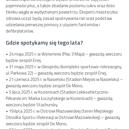
pojemności płuc, a także zbadanie poziomu cukru oraz ilości
tlenku węgla w wydychanym powietrzu. Eksperci miasteczka
zdrowia uczyć będą zasad opatrywania ran oraz podstaw
udzielania pierwszej pomocy z użyciem fantomów i
defibrylatorów.
Gdzie spotykamy się tego lata?
• 24 maja 2025 r. w Wołominie (Plac 3 Maja) – gwiazdą wieczoru
będzie zespół Enej,
• 31 maja 2025 r. w Glinojecku (kompleks sportowo-rekreacyjny,
ul. Parkowa 22) – gwiazdą wieczoru będzie zespół Enej,
• 21 czerwca 2025 r. w Nasielsku (Stadion Miejski w Nasielsku) –
gwiazdą wieczoru będzie zespół De Mono,
• 5 lipca 2025 r. w Kozienicach (Stadion Lekkoatletyczno-
Piłkarski im. Marka Łuczyńskiego w Kozienicach) – gwiazdą
wieczoru będzie Stachursky,
• 19 lipca 2025 r. w Ostrowi Mazowieckiej (teren Miejskiego
Ośrodka Sportu i Rekreacji w Ostrowi Mazowieckiej) – gwiazdą
wieczoru będzie zespół De Mono,