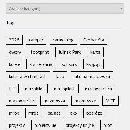
Kategorie
Tagi
2026
camper
caravaning
Ciechanów
dwory
footprint
Julinek Park
karta
koleje
konferencja
konkurs
książąt
kultura w chmurach
lato
lato na mazowszu
LIT
mazobilet
mazopiknik
mazowieckich
mazowieckie
mazowsza
mazowsze
MICE
mrok
mrot
pałace
pkp
podróże
projekty
projekty ue
projekty unijne
prot