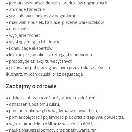
• jarmark wyrobów ludowych i produktów regionalnych
• animacje taneczne
• gry, zabawy i konkursy z nagrodami
• malowanie buziek, tatuaże, plecenie warkoczyków
• dmuchańce
• wybijanie monet
• występy magika lub clowna
• konsultacje ekspertów
• lokalne przysmaki – strefa gastronomiczna
• propozycje atrakcji turystycznych
• gotowanie potraw regionalnych przez Łukasza Konika
(Kucharz, miłośnik żużla) oraz degustacja
Zadbajmy o zdrowie
• edukacja nt. zaburzeń odżywiania i uzależnień,
• oznaczenia poziomu cukru,
• pomiar tlenku węgla w wydychanym powietrzu,
• pomiar objętości i pojemności płuc oraz przepływu powietrza,
• wyliczenie indeksu BMI oraz wskaźnika WHR,
• nauka pierwszej pomocy oraz opatrywania ran,