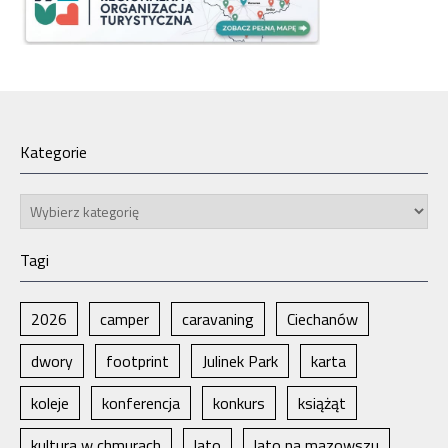
Kategorie
Kategorie
Tagi
2026
camper
caravaning
Ciechanów
dwory
footprint
Julinek Park
karta
koleje
konferencja
konkurs
książąt
kultura w chmurach
lato
lato na mazowszu