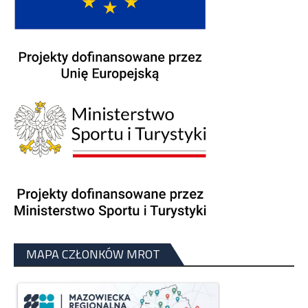
MAPA CZŁONKÓW MROT