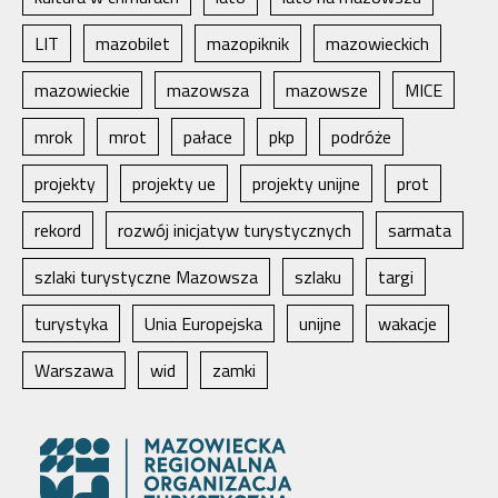
LIT
mazobilet
mazopiknik
mazowieckich
mazowieckie
mazowsza
mazowsze
MICE
mrok
mrot
pałace
pkp
podróże
projekty
projekty ue
projekty unijne
prot
rekord
rozwój inicjatyw turystycznych
sarmata
szlaki turystyczne Mazowsza
szlaku
targi
turystyka
Unia Europejska
unijne
wakacje
Warszawa
wid
zamki