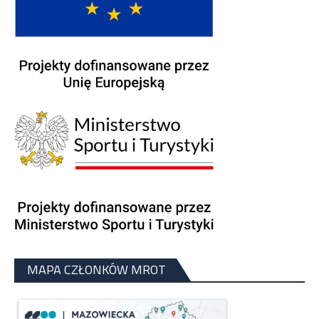
MAPA CZŁONKÓW MROT