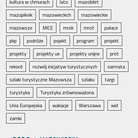
kultura w chmurach
lato
mazobilet
mazopiknik
mazowieckich
mazowieckie
mazowsze
MICE
mrok
mrot
pałace
pkp
podróże
pojekt
program
projekt
projekty
projekty ue
projekty unijne
prot
rekord
rozwój inicjatyw turystycznych
sarmata
szlaki turystyczne Mazowsza
szlaku
targi
turystyka
Turystyka zrównoważona
Unia Europejska
wakacje
Warszawa
wid
zamki