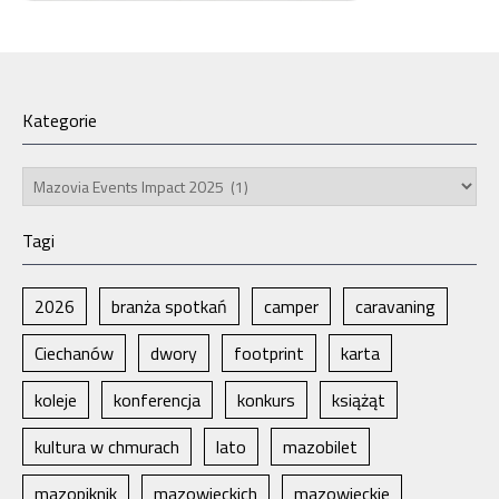
Kategorie
Kategorie
Tagi
2026
branża spotkań
camper
caravaning
Ciechanów
dwory
footprint
karta
koleje
konferencja
konkurs
książąt
kultura w chmurach
lato
mazobilet
mazopiknik
mazowieckich
mazowieckie