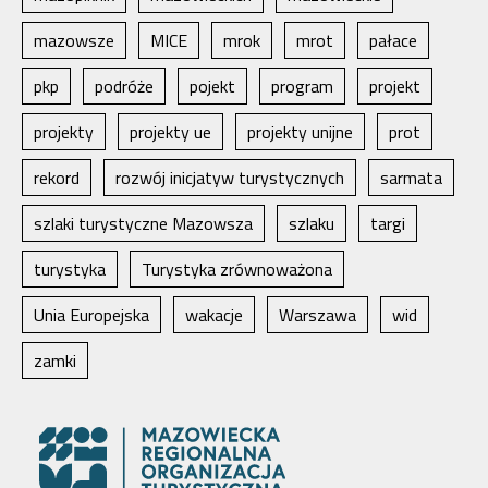
mazowsze
MICE
mrok
mrot
pałace
pkp
podróże
pojekt
program
projekt
projekty
projekty ue
projekty unijne
prot
rekord
rozwój inicjatyw turystycznych
sarmata
szlaki turystyczne Mazowsza
szlaku
targi
turystyka
Turystyka zrównoważona
Unia Europejska
wakacje
Warszawa
wid
zamki