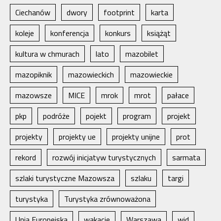
Ciechanów
dwory
footprint
karta
koleje
konferencja
konkurs
książąt
kultura w chmurach
lato
mazobilet
mazopiknik
mazowieckich
mazowieckie
mazowsze
MICE
mrok
mrot
pałace
pkp
podróże
pojekt
program
projekt
projekty
projekty ue
projekty unijne
prot
rekord
rozwój inicjatyw turystycznych
sarmata
szlaki turystyczne Mazowsza
szlaku
targi
turystyka
Turystyka zrównoważona
Unia Europejska
wakacje
Warszawa
wid