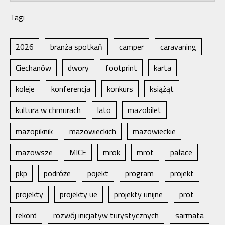
Tagi
2026
branża spotkań
camper
caravaning
Ciechanów
dwory
footprint
karta
koleje
konferencja
konkurs
książąt
kultura w chmurach
lato
mazobilet
mazopiknik
mazowieckich
mazowieckie
mazowsze
MICE
mrok
mrot
pałace
pkp
podróże
pojekt
program
projekt
projekty
projekty ue
projekty unijne
prot
rekord
rozwój inicjatyw turystycznych
sarmata