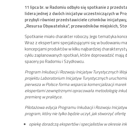
11 lipca br. w Radomiu odbyło się spotkanie z przedst
lidera jednej z dwóch inicjatyw uczestniczących w Pro
przybyli również przedstawiciele członków inicjatywy
„Resursa Obywatelska”, przewodników miejskich, St
Spotkanie miało charakter roboczy. Jego tematyka konce
Wraz z ekspertami specjalizującymi się w budowaniu ma
koncepcjami produktów w kilku najbardziej charakterys
cyklu zaplanowanych spotkań, które doprowadzić mają 
spacery po Radomiu i Szydłowcu.
Program Inkubacji i Rozwoju Inicjatyw Turystycznych 
projektu Laboratorium Inicjatyw Turystycznych uruchom
pierwsza w Polsce forma wsparcia komercjalizacji marek 
ekspertami zewnętrznymi opracowała metodologię inkubo
premierę w praktyce.
Pilotażowa edycja Programu Inkubacji i Rozwoju Inicjat
program, który nie tylko będzie uczył, jak stworzyć ofertę 
opiekę doradczą ekspertów i specjalistów w okresie ink