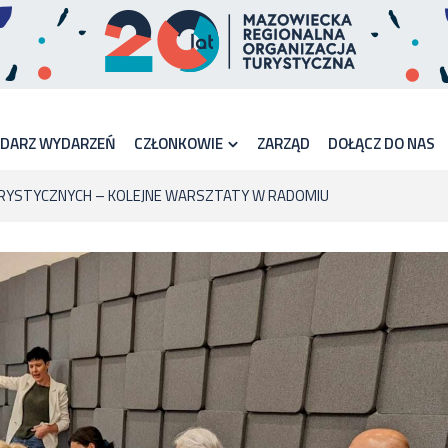
NDARZ WYDARZEŃ
CZŁONKOWIE
ZARZĄD
DOŁĄCZ DO NAS
URYSTYCZNYCH – KOLEJNE WARSZTATY W RADOMIU