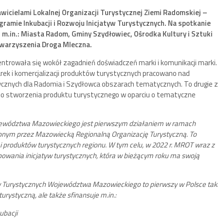
awicielami Lokalnej Organizacji Turystycznej Ziemi Radomskiej –
gramie Inkubacji i Rozwoju Inicjatyw Turystycznych. Na spotkanie
, m.in.: Miasta Radom, Gminy Szydłowiec, Ośrodka Kultury i Sztuki
owarzyszenia Droga Mleczna.
ntrowała się wokół zagadnień doświadczeń marki i komunikacji marki.
rek i komercjalizacji produktów turystycznych pracowano nad
tycznych dla Radomia i Szydłowca obszarach tematycznych. To drugie z
do stworzenia produktu turystycznego w oparciu o tematyczne
Województwa Mazowieckiego jest pierwszym działaniem w ramach
ionym przez Mazowiecką Regionalną Organizację Turystyczną. To
i produktów turystycznych regionu. W tym celu, w 2022 r. MROT wraz z
wania inicjatyw turystycznych, która w bieżącym roku ma swoją
yw Turystycznych Województwa Mazowieckiego to pierwszy w Polsce tak
turystyczną, ale także sfinansuje m.in.:
ubacji