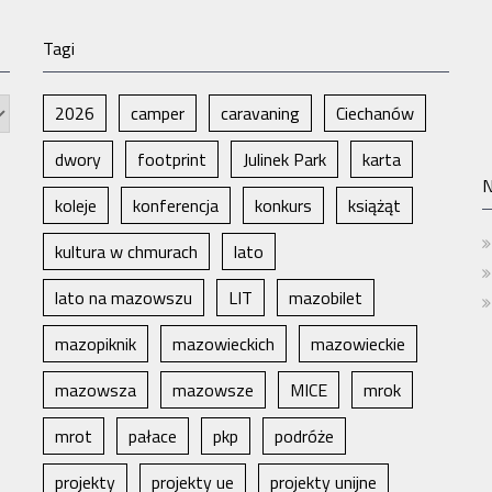
Tagi
2026
camper
caravaning
Ciechanów
dwory
footprint
Julinek Park
karta
N
koleje
konferencja
konkurs
książąt
kultura w chmurach
lato
lato na mazowszu
LIT
mazobilet
mazopiknik
mazowieckich
mazowieckie
mazowsza
mazowsze
MICE
mrok
mrot
pałace
pkp
podróże
projekty
projekty ue
projekty unijne