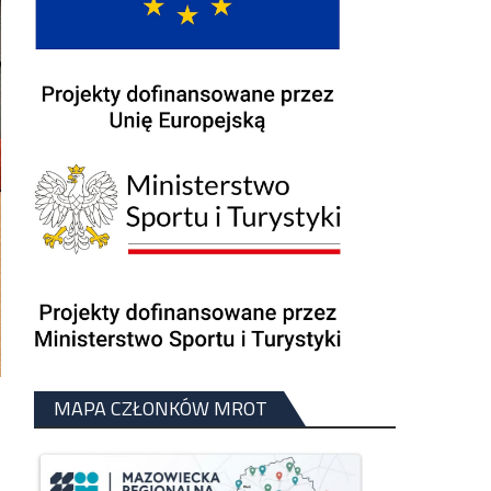
MAPA CZŁONKÓW MROT