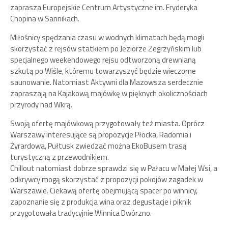
zaprasza Europejskie Centrum Artystyczne im. Fryderyka
Chopina w Sannikach.
Miłośnicy spędzania czasu w wodnych klimatach będą mogli
skorzystać z rejsów statkiem po Jeziorze Zegrzyńskim lub
specjalnego weekendowego rejsu odtworzoną drewnianą
szkutą po Wiśle, któremu towarzyszyć będzie wieczorne
saunowanie. Natomiast Aktywni dla Mazowsza serdecznie
zapraszają na Kajakową majówkę w pięknych okolicznościach
przyrody nad Wkrą.
Swoją ofertę majówkową przygotowały też miasta. Oprócz
Warszawy interesujące są propozycje Płocka, Radomia i
Żyrardowa, Pułtusk zwiedzać można EkoBusem trasą
turystyczną z przewodnikiem.
Chillout natomiast dobrze sprawdzi się w Pałacu w Małej Wsi, a
odkrywcy mogą skorzystać z propozycji pokojów zagadek w
Warszawie. Ciekawą ofertę obejmującą spacer po winnicy,
zapoznanie się z produkcja wina oraz degustacje i piknik
przygotowała tradycyjnie Winnica Dwórzno.