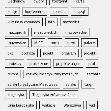
Ciechanów
dwory
footprint
karta
koleje
konferencja
konkurs
książąt
kultura w chmurach
lato
mazobilet
mazopiknik
mazowieckich
mazowieckie
mazowsze
MICE
mrok
mrot
pałace
pkp
podróże
pojekt
program
projekt
projekty
projekty ue
projekty unijne
prot
rekord
rozwój inicjatyw turystycznych
sarmata
szlaki turystyczne Mazowsza
szlaku
targi
turystyka
Turystyka zrównoważona
Unia Europejska
wakacje
Warszawa
wid