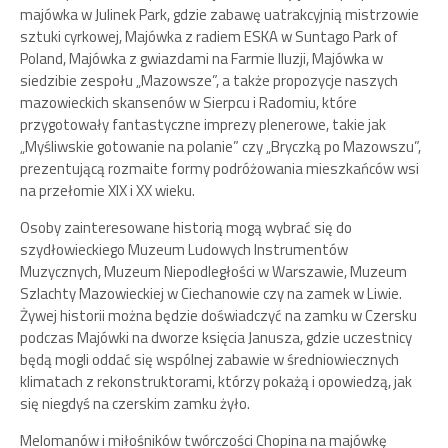
majówka w Julinek Park, gdzie zabawę uatrakcyjnią mistrzowie
sztuki cyrkowej, Majówka z radiem ESKA w Suntago Park of
Poland, Majówka z gwiazdami na Farmie Iluzji, Majówka w
siedzibie zespołu „Mazowsze”, a także propozycje naszych
mazowieckich skansenów w Sierpcu i Radomiu, które
przygotowały fantastyczne imprezy plenerowe, takie jak
„Myśliwskie gotowanie na polanie” czy „Bryczką po Mazowszu”,
prezentującą rozmaite formy podróżowania mieszkańców wsi
na przełomie XIX i XX wieku.
Osoby zainteresowane historią mogą wybrać się do
szydłowieckiego Muzeum Ludowych Instrumentów
Muzycznych, Muzeum Niepodległości w Warszawie, Muzeum
Szlachty Mazowieckiej w Ciechanowie czy na zamek w Liwie.
Żywej historii można będzie doświadczyć na zamku w Czersku
podczas Majówki na dworze księcia Janusza, gdzie uczestnicy
będą mogli oddać się wspólnej zabawie w średniowiecznych
klimatach z rekonstruktorami, którzy pokażą i opowiedzą, jak
się niegdyś na czerskim zamku żyło.
Melomanów i miłośników twórczości Chopina na majówkę