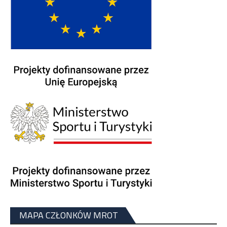
MAPA CZŁONKÓW MROT