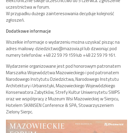
elektronicznie swoje uczestnictwo do 5 czerwca. Zgłoszenie
uczestnictwa w forum.
W przypadku dużego zainteresowania decyduje kolejność
zgłoszeń.
Dodatkowe informacje
Wszelkie informacje o wydarzeniu można uzyskać pisząc na
adres mailowy: dziedzictwo@mazovia.pl lub dzwoniąc pod
numery telefonów: +48 22 59 79 159 lub +48 22 59 79 161.
Wydarzenie organizowane jest pod honorowym patronatem
Marszałka Województwa Mazowieckiego i pod patronatem
Narodowego Instytutu Dziedzictwa, Narodowego Instytutu
Architektury i Urbanistyki, Mazowieckiego Wojewódzkiego
Konserwatora Zabytków, Strefy Kultur Uniwersytetu SWPS
oraz we współpracy z Muzeum Wsi Mazowieckiej w Sierpcu,
Hotelem SKANSEN Conference & SPA, Stowarzyszeniem
Zielony Sierpc.