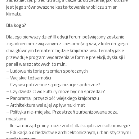
zabezpieczyć przed utratą, a także dostrzeżenie, jak istotne
jest jego zrównoważone kształtowanie w obliczu zmian
klimatu.
Dla kogo?
Dlatego pierwszy dzień III edycji Forum poświęcony zostanie
zagadnieniom związanym z tożsamością wsi, z kolei drugiego
dnia głównym tematem będzie krajobraz wsi. Tematy jakie
przewiduje program wydarzenia w formie prelekcji, dyskusji i
paneli warsztatowych to m.in.:
– Ludowa historia przemian społecznych
– Wiejskie tożsamości
– Czy wsi potrzebne są organizacje społeczne?
– Czy dziedzictwo kultury może być na sprzedaż?
– Panorama i przyszłość wiejskiego krajobrazu
– Architektura wsi a jej wpływ na klimat
– Polityka nie-miejska. Przestrzeń zurbanizowana poza
miastami
– Ile samorząd gminy może zrobić dla krajobrazu kulturowego?
– Edukacja o dziedzictwie architektonicznym, urbanistycznym i