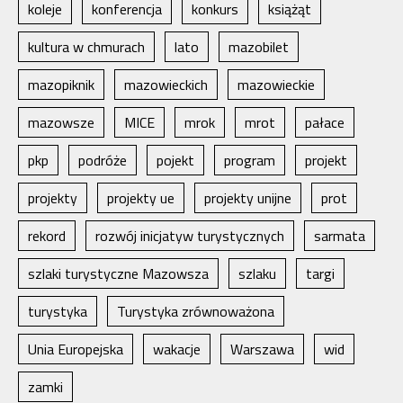
koleje
konferencja
konkurs
książąt
kultura w chmurach
lato
mazobilet
mazopiknik
mazowieckich
mazowieckie
mazowsze
MICE
mrok
mrot
pałace
pkp
podróże
pojekt
program
projekt
projekty
projekty ue
projekty unijne
prot
rekord
rozwój inicjatyw turystycznych
sarmata
szlaki turystyczne Mazowsza
szlaku
targi
turystyka
Turystyka zrównoważona
Unia Europejska
wakacje
Warszawa
wid
zamki