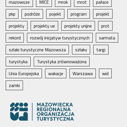
mazowsze
MICE
mrok
mrot
pałace
pkp
podróże
pojekt
program
projekt
projekty
projekty ue
projekty unijne
prot
rekord
rozwój inicjatyw turystycznych
sarmata
szlaki turystyczne Mazowsza
szlaku
targi
turystyka
Turystyka zrównoważona
Unia Europejska
wakacje
Warszawa
wid
zamki