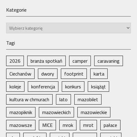
Kategorie
Kategorie
Tagi
2026
branża spotkań
camper
caravaning
Ciechanów
dwory
footprint
karta
koleje
konferencja
konkurs
książąt
kultura w chmurach
lato
mazobilet
mazopiknik
mazowieckich
mazowieckie
mazowsze
MICE
mrok
mrot
pałace