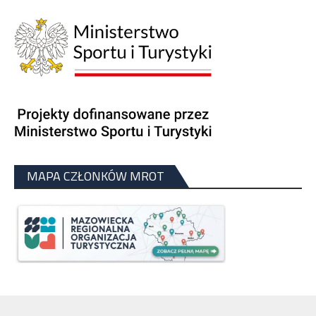
MAPA CZŁONKÓW MROT