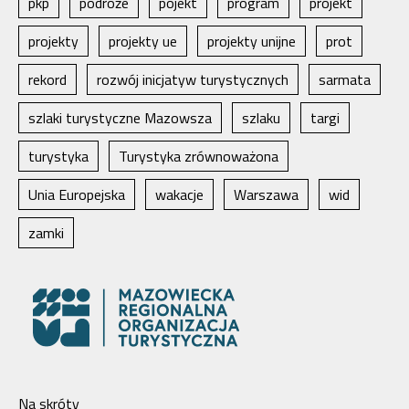
pkp
podróże
pojekt
program
projekt
projekty
projekty ue
projekty unijne
prot
rekord
rozwój inicjatyw turystycznych
sarmata
szlaki turystyczne Mazowsza
szlaku
targi
turystyka
Turystyka zrównoważona
Unia Europejska
wakacje
Warszawa
wid
zamki
Na skróty