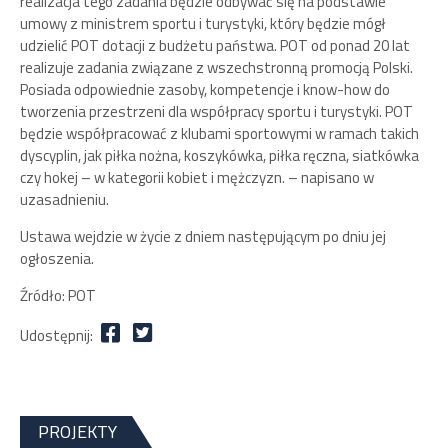
realizacja tego zadania będzie odbywać się na podstawie
umowy z ministrem sportu i turystyki, który będzie mógł
udzielić POT dotacji z budżetu państwa. POT od ponad 20 lat
realizuje zadania związane z wszechstronną promocją Polski.
Posiada odpowiednie zasoby, kompetencje i know-how do
tworzenia przestrzeni dla współpracy sportu i turystyki. POT
będzie współpracować z klubami sportowymi w ramach takich
dyscyplin, jak piłka nożna, koszykówka, piłka ręczna, siatkówka
czy hokej – w kategorii kobiet i mężczyzn. – napisano w
uzasadnieniu.
Ustawa wejdzie w życie z dniem następującym po dniu jej
ogłoszenia.
Źródło: POT
Udostępnij:
PROJEKTY