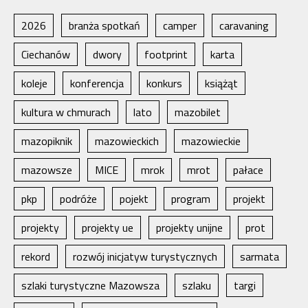
2026
branża spotkań
camper
caravaning
Ciechanów
dwory
footprint
karta
koleje
konferencja
konkurs
książąt
kultura w chmurach
lato
mazobilet
mazopiknik
mazowieckich
mazowieckie
mazowsze
MICE
mrok
mrot
pałace
pkp
podróże
pojekt
program
projekt
projekty
projekty ue
projekty unijne
prot
rekord
rozwój inicjatyw turystycznych
sarmata
szlaki turystyczne Mazowsza
szlaku
targi