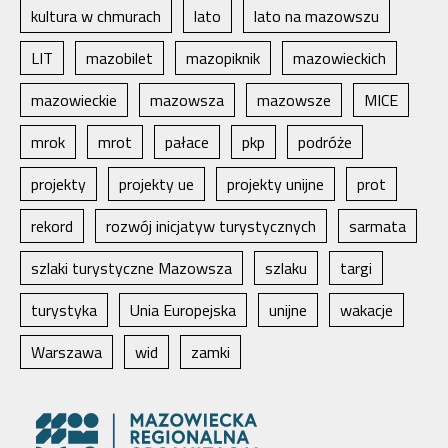
kultura w chmurach
lato
lato na mazowszu
LIT
mazobilet
mazopiknik
mazowieckich
mazowieckie
mazowsza
mazowsze
MICE
mrok
mrot
pałace
pkp
podróże
projekty
projekty ue
projekty unijne
prot
rekord
rozwój inicjatyw turystycznych
sarmata
szlaki turystyczne Mazowsza
szlaku
targi
turystyka
Unia Europejska
unijne
wakacje
Warszawa
wid
zamki