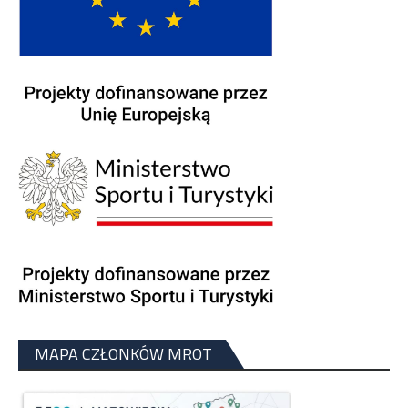
MAPA CZŁONKÓW MROT