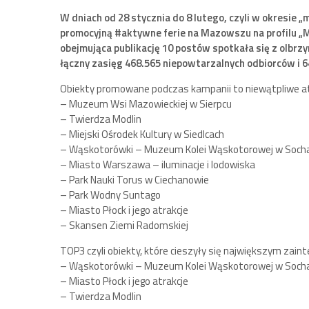
W dniach od 28 stycznia do 8 lutego, czyli w okresie
promocyjną #aktywne ferie na Mazowszu na profilu „
obejmująca publikację 10 postów spotkała się z olbr
łączny zasięg 468.565 niepowtarzalnych odbiorców i 6
Obiekty promowane podczas kampanii to niewątpliwe a
– Muzeum Wsi Mazowieckiej w Sierpcu
– Twierdza Modlin
– Miejski Ośrodek Kultury w Siedlcach
– Wąskotorówki – Muzeum Kolei Wąskotorowej w Sochac
– Miasto Warszawa – iluminacje i lodowiska
– Park Nauki Torus w Ciechanowie
– Park Wodny Suntago
– Miasto Płock i jego atrakcje
– Skansen Ziemi Radomskiej
TOP3 czyli obiekty, które cieszyły się największym zai
– Wąskotorówki – Muzeum Kolei Wąskotorowej w Sochac
– Miasto Płock i jego atrakcje
– Twierdza Modlin