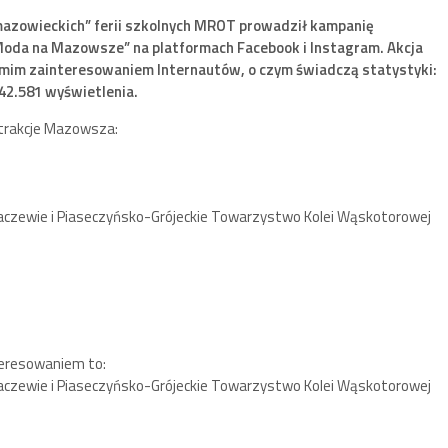
 „mazowieckich” ferii szkolnych MROT prowadził kampanię
Moda na Mazowsze” na platformach Facebook i Instagram. Akcja
zymim zainteresowaniem Internautów, o czym świadczą statystyki:
42.581 wyświetlenia.
trakcje Mazowsza:
zewie i Piaseczyńsko-Grójeckie Towarzystwo Kolei Wąskotorowej
nteresowaniem to:
zewie i Piaseczyńsko-Grójeckie Towarzystwo Kolei Wąskotorowej