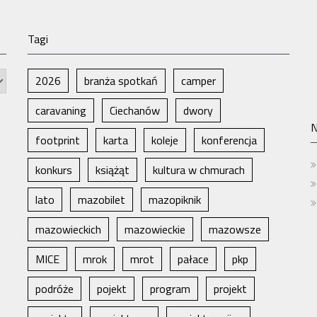
Tagi
2026
branża spotkań
camper
caravaning
Ciechanów
dwory
N
footprint
karta
koleje
konferencja
konkurs
książąt
kultura w chmurach
lato
mazobilet
mazopiknik
mazowieckich
mazowieckie
mazowsze
MICE
mrok
mrot
pałace
pkp
podróże
pojekt
program
projekt