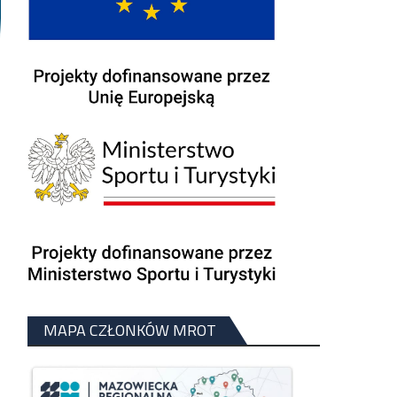
MAPA CZŁONKÓW MROT