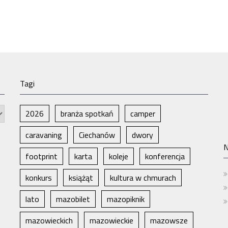
Tagi
2026
branża spotkań
camper
caravaning
Ciechanów
dwory
N
footprint
karta
koleje
konferencja
konkurs
książąt
kultura w chmurach
lato
mazobilet
mazopiknik
mazowieckich
mazowieckie
mazowsze