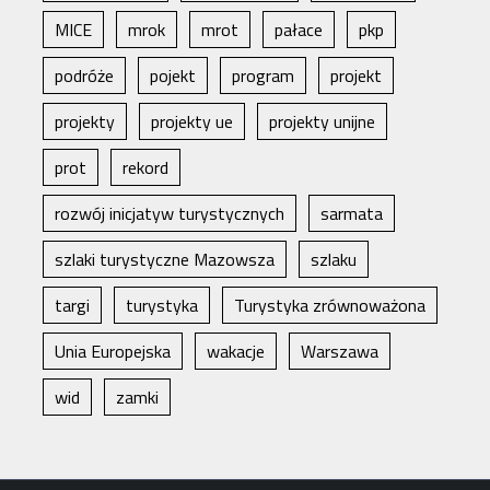
MICE
mrok
mrot
pałace
pkp
podróże
pojekt
program
projekt
projekty
projekty ue
projekty unijne
prot
rekord
rozwój inicjatyw turystycznych
sarmata
szlaki turystyczne Mazowsza
szlaku
targi
turystyka
Turystyka zrównoważona
Unia Europejska
wakacje
Warszawa
wid
zamki