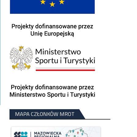
MAPA CZŁONKÓW MROT