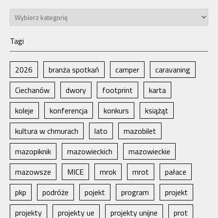
Kategorie
Tagi
2026
branża spotkań
camper
caravaning
Ciechanów
dwory
footprint
karta
koleje
konferencja
konkurs
książąt
kultura w chmurach
lato
mazobilet
mazopiknik
mazowieckich
mazowieckie
mazowsze
MICE
mrok
mrot
pałace
pkp
podróże
pojekt
program
projekt
projekty
projekty ue
projekty unijne
prot